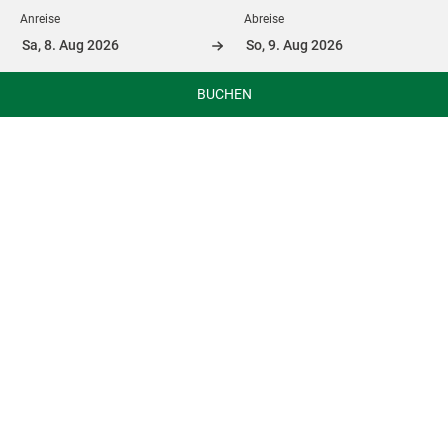
Anreise
Abreise
BUCHEN
Hotel Kongress
Start
Hotel Kongress Leoben
Das Hotel Kongress mit internationalem Standard in
Ausstattung und Service, liegt nur einen Steinwurf vom
Leobener Hauptplatz entfernt. Es verfügt über 65 Zimmer
mit 108 Betten auf 3 Etagen. Gastfreundlichkeit und
Verlässlichkeit stehen im Hotel Kongress an erster Stelle.
Das Hotel im Zentrum der Montanstadt Leoben ist seit