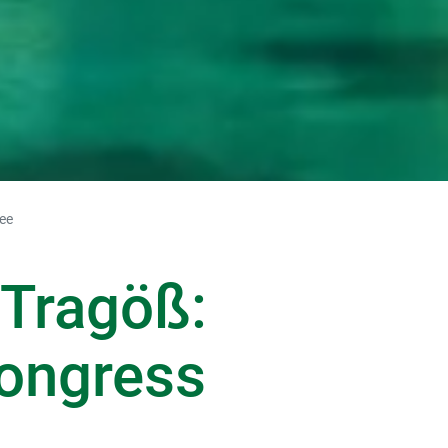
ee
 Tragöß:
Kongress