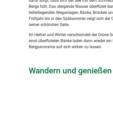
dafür sorgt, dass sich der See mit dem Schme
Berge füllt. Das steigende Wasser überflutet d
tieferliegenden Weganlagen, Bänke, Brücken un
Frühjahr bis in den Spätsommer zeigt sich der
seiner schönsten Seite.
Im Herbst und Winter verschwindet der Grüne Se
einst überfluteten Bänke laden dann wieder ei
Bergpanorama auf sich wirken zu lassen.
Wandern und genießen
Die Wahl zum „schönsten Platz Österreichs“ un
Besucheransturm auf den kleinen See geführt
der Grüne See wieder still und ruhig in seiner 
Auch heute bevölkern an schönen Wochenenden