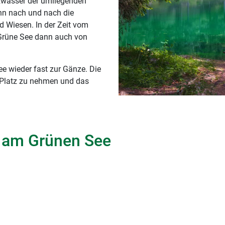
lzwasser der umliegenden
ann nach und nach die
d Wiesen. In der Zeit vom
 Grüne See dann auch von
e wieder fast zur Gänze. Die
n Platz zu nehmen und das
 am Grünen See
d das Facebook-Posting eines amerikanischen Filmschauspieler
. Man sah sich daher 2016 gezwungen das Tauchen, Schwimmen 
Senke und ist den Wanderern und Naturliebhabern vorbehalten.
 zahlreiche Menschen die Wege rund um den See. Doch das sm