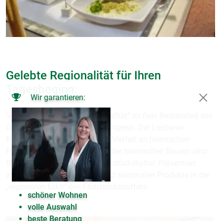
Gelebte Regionalität für Ihren
Tagesbeginn:
Wir garantieren:
Vor allem das Thema „Regionalität“ ist fixer Bestandteil des
Qualitätsleitbildes im Hotel Kongress. Der Leobener
Bauernmarkt bietet eine bunte Vielfalt an heimischen
Produzenten. Die Erzeugnisse der heimischen Bauern sind
fixer Bestandteil der Hotel-Frühstückskultur. Präsentiert
werden diese stets frischen und saisonalen Produkte in der
„regionalen Ecke“ des Frühstücksbuffets.
schöner Wohnen
volle Auswahl
beste Beratung