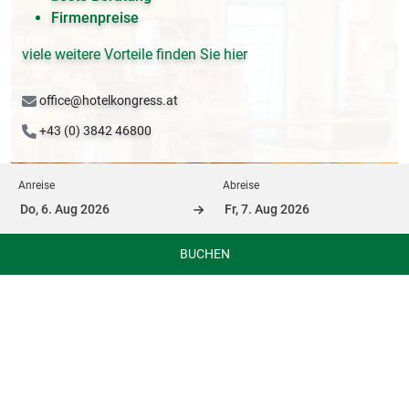
Firmenpreise
viele weitere Vorteile finden Sie hier
office@hotelkongress.at
+43 (0) 3842 46800
Anreise
Abreise
BUCHEN
Frühstück mit Superfood und
selbstgebackenem Brot:
Langer Businesstag oder ambitionierte Radtour – das vitale
Frühstück liefert wertvolle Energie für alle Tagesaktivitäten.
An der Cerealienstation widmet sich das Hotelteam dem