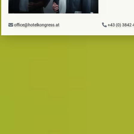
office@hotelkongress.at
+43 (0) 3842