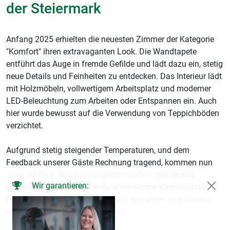
der Steiermark
Anfang 2025 erhielten die neuesten Zimmer der Kategorie
"Komfort" ihren extravaganten Look. Die Wandtapete
entführt das Auge in fremde Gefilde und lädt dazu ein, stetig
neue Details und Feinheiten zu entdecken. Das Interieur lädt
mit Holzmöbeln, vollwertigem Arbeitsplatz und moderner
LED-Beleuchtung zum Arbeiten oder Entspannen ein. Auch
hier wurde bewusst auf die Verwendung von Teppichböden
verzichtet.
Aufgrund stetig steigender Temperaturen, und dem
Feedback unserer Gäste Rechnung tragend, kommen nun
auch Gäste in den Dschungelzimmern in den
Genuß
Wir garantieren:
wohltemperierter Nächte dank moderner Klimatechnik
.
Damit Sie stets einen kühlen Kopf bewahren und bestens
erholt in den Tag starten können!