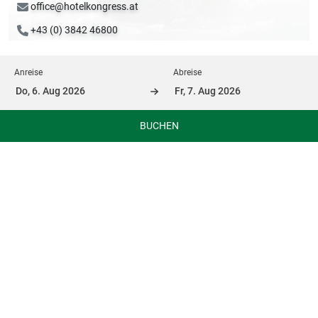
office@hotelkongress.at
+43 (0) 3842 46800
Anreise
Abreise
Die Besucherzentren im Nationalpark
Gesäuse
BUCHEN
Den Nationalpark erlebbar machen – das ist die Aufgabe
der Besucherzentren im Nationalpark. Sie stellen
touristische Informationen zur Verfügung, betreuen Gäste
und bieten mit Ausstellungen spannende Einblicke in die
Natur der Wasser- und Bergwelt.
Infobüro Admont
Das Informationsbüro in Admont beherbergt sowohl
den Tourismusverband als auch das Informationsbüro
des Nationalparks Gesäuse. Das Nationalpark-