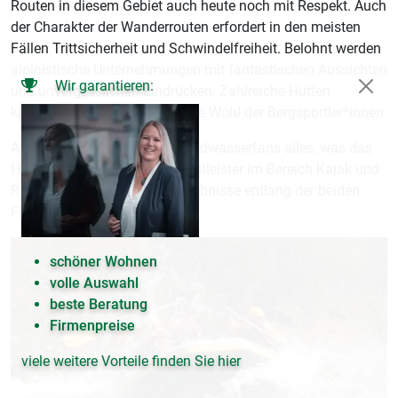
Routen in diesem Gebiet auch heute noch mit Respekt. Auch
der Charakter der Wanderrouten erfordert in den meisten
Fällen Trittsicherheit und Schwindelfreiheit. Belohnt werden
alpinistische Unternehmungen mit fantastischen Aussichten
Wir garantieren:
und unvergesslichen Eindrücken. Zahlreiche Hütten
kümmern sich um das leibliche Wohl der Bergsportler*innen.
Auf Enns und Salza finden Wildwasserfans alles, was das
Herz begehrt. Zahlreiche Dienstleister im Bereich Kajak und
Rafting bieten Touren und Erlebnisse entlang der beiden
Flüsse an.
schöner Wohnen
volle Auswahl
beste Beratung
Firmenpreise
viele weitere Vorteile finden Sie hier