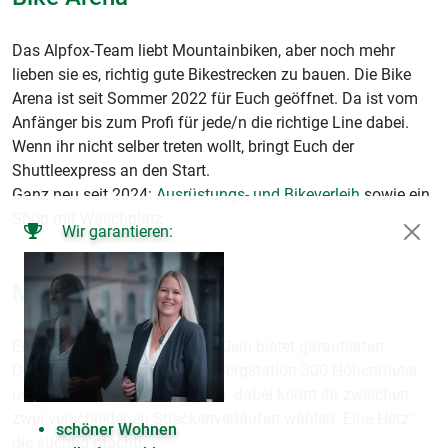
Das Alpfox-Team liebt Mountainbiken, aber noch mehr
lieben sie es, richtig gute Bikestrecken zu bauen. Die Bike
Arena ist seit Sommer 2022 für Euch geöffnet. Da ist vom
Anfänger bis zum Profi für jede/n die richtige Line dabei.
Wenn ihr nicht selber treten wollt, bringt Euch der
Shuttleexpress an den Start.
Ganz neu seit 2024:
Ausrüstungs- und Bikeverleih
sowie ein
Shop mit Waschplatz
Wir garantieren:
Mountaincart
Ein Bergdreirad für Groß und Klein bietet garantierten
Downhill-Spaß. Rast von der Bergstation 300 Höhenmeter
und 3 km hinunter in die Arena, dabei könnt ihr zwischen
zwei verschiedenen Streckenverläufen wählen. Eine Hetz‘,
schöner Wohnen
die süchtig macht!