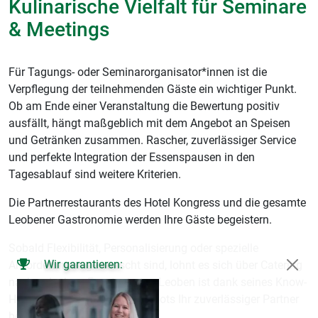
Kulinarische Vielfalt für Seminare
& Meetings
Für Tagungs- oder Seminarorganisator*innen ist die
Verpflegung der teilnehmenden Gäste ein wichtiger Punkt.
Ob am Ende einer Veranstaltung die Bewertung positiv
ausfällt, hängt maßgeblich mit dem Angebot an Speisen
und Getränken zusammen. Rascher, zuverlässiger Service
und perfekte Integration der Essenspausen in den
Tagesablauf sind weitere Kriterien.
Die Partnerrestaurants des Hotel Kongress und die gesamte
Leobener Gastronomie werden Ihre Gäste begeistern.
Sobald Flexibilität, Personalisierung oder spezielle
Wir garantieren:
Anforderungen gewünscht sind, lohnt es sich über Catering
nachzudenken. Eventcatering Leoben ist dank seines Know-
How und umfassenden Angebots Ihr zuverlässiger Partner
bei der Bewirtung Ihrer Gäste.